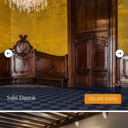
Saló Daurat
VEURE ESPAI