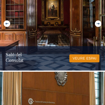
Saló del
VEURE ESPAI
Consolat