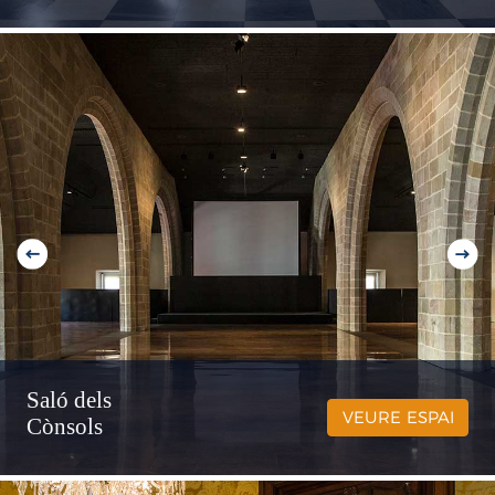
Saló dels
VEURE ESPAI
Cònsols