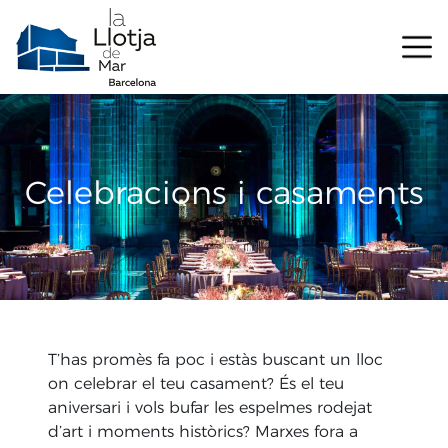
Celebracions i casaments
T’has promès fa poc i estàs buscant un lloc
on celebrar el teu casament? És el teu
aniversari i vols bufar les espelmes rodejat
d’art i moments històrics? Marxes fora a